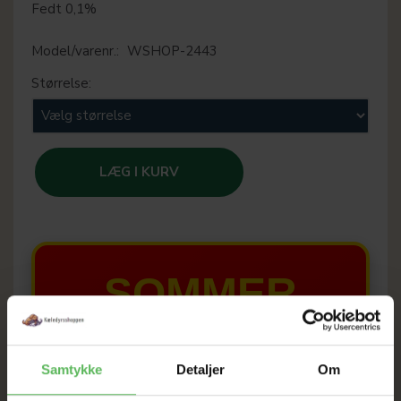
Fedt 0,1%
Model/varenr.:
WSHOP-2443
Størrelse:
LÆG I KURV
SOMMER
UDSALG
Samtykke
Detaljer
Om
TIL D. 8 AUGUST