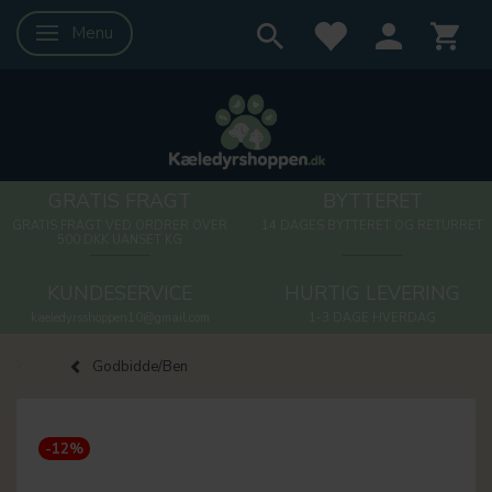
Menu
Skifte navigation
GRATIS FRAGT
BYTTERET
GRATIS FRAGT VED ORDRER OVER
14 DAGES BYTTERET OG RETURRET
500 DKK UANSET KG
KUNDESERVICE
HURTIG LEVERING
kaeledyrsshoppen10@gmail.com
1-3 DAGE HVERDAG
Godbidde/Ben
-12%