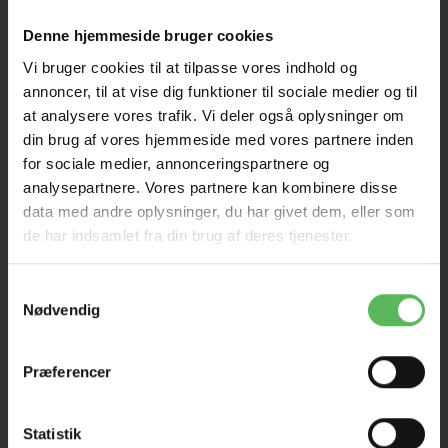
Denne hjemmeside bruger cookies
HELE WEBSHOPPEN ER
Vi bruger cookies til at tilpasse vores indhold og
SAT NED
annoncer, til at vise dig funktioner til sociale medier og til
at analysere vores trafik. Vi deler også oplysninger om
din brug af vores hjemmeside med vores partnere inden
Tilbud GÆLDER IKKE
for sociale medier, annonceringspartnere og
analysepartnere. Vores partnere kan kombinere disse
I FYSISK BUTIKKERE
data med andre oplysninger, du har givet dem, eller som
de har indsamlet fra din brug af deres tjenester.
Samtykkevalg
Nødvendig
Præferencer
ANDRE FANDT OGSÅ
Statistik