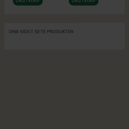
LÆG I KURV
LÆG I KURV
DINE SIDST SETE PRODUKTER