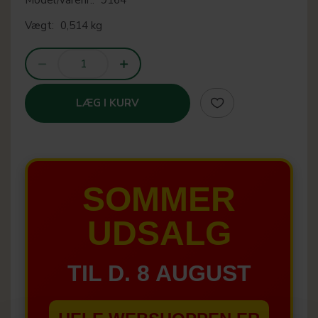
Vægt:
0,514 kg
LÆG I KURV
SOMMER
UDSALG
TIL D. 8 AUGUST