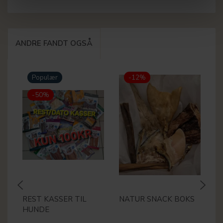
ANDRE FANDT OGSÅ
Populær
-12%
-50%
REST KASSER TIL
NATUR SNACK BOKS
M
HUNDE
2