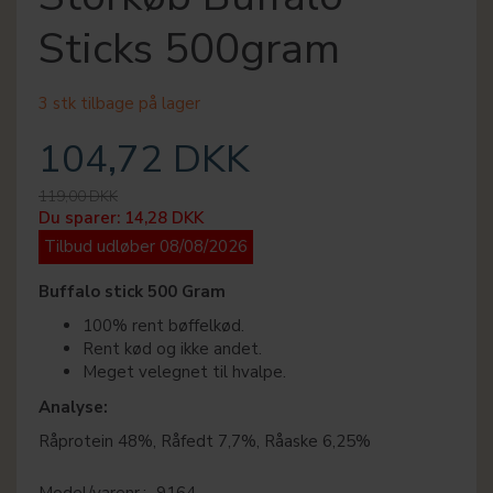
Sticks 500gram
3 stk tilbage på lager
104,72 DKK
119,00 DKK
Du sparer:
14,28 DKK
Tilbud udløber 08/08/2026
Buffalo stick 500 Gram
100% rent bøffelkød.
Rent kød og ikke andet.
Meget velegnet til hvalpe.
Analyse:
Råprotein 48%, Råfedt 7,7%, Råaske 6,25%
Model/varenr.:
9164