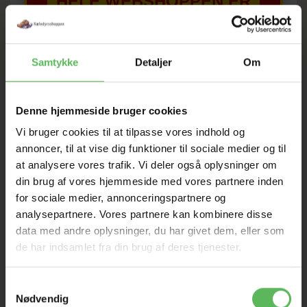
HELE WEBSHOPPEN ER
SAT NED
Samtykke
Detaljer
Om
Tilbud GÆLDER IKKE
I FYSISK BUTIKKERE
Denne hjemmeside bruger cookies
Vi bruger cookies til at tilpasse vores indhold og
annoncer, til at vise dig funktioner til sociale medier og til
at analysere vores trafik. Vi deler også oplysninger om
din brug af vores hjemmeside med vores partnere inden
for sociale medier, annonceringspartnere og
analysepartnere. Vores partnere kan kombinere disse
data med andre oplysninger, du har givet dem, eller som
ANDRE KØBTE OGSÅ
de har indsamlet fra din brug af deres tjenester.
Samtykkevalg
-12%
-12%
Nødvendig