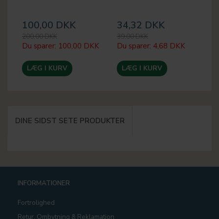
100,00 DKK
34,32 DKK
2
200,00 DKK
39,00 DKK
30
Du sparer:
100,00 DKK
Du sparer:
4,68 DKK
Du
LÆG I KURV
LÆG I KURV
DINE SIDST SETE PRODUKTER
INFORMATIONER
Fortrolighed
Retur, Ombytning & Reklamation