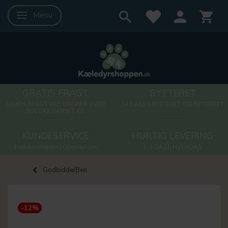
Menu
Skifte navigation
GRATIS FRAGT
BYTTERET
GRATIS FRAGT VED ORDRER OVER
14 DAGES BYTTERET OG RETURRET
500 DKK UANSET KG
KUNDESERVICE
HURTIG LEVERING
kaeledyrsshoppen10@gmail.com
1-3 DAGE HVERDAG
Godbidde/Ben
-12%