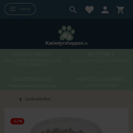
Menu
Skifte navigation
GRATIS FRAGT
BYTTERET
GRATIS FRAGT VED ORDRER OVER
14 DAGES BYTTERET OG RETURRET
500 DKK UANSET KG
KUNDESERVICE
HURTIG LEVERING
kaeledyrsshoppen10@gmail.com
1-3 DAGE HVERDAG
Godbidde/Ben
-12%