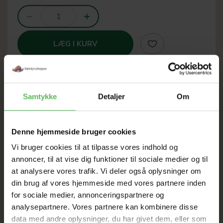
LÆG I KURV
Samtykke
Detaljer
Om
SOMMER
UDSALG
Denne hjemmeside bruger cookies
Vi bruger cookies til at tilpasse vores indhold og
TIL D. 8 AUGUST
annoncer, til at vise dig funktioner til sociale medier og til
at analysere vores trafik. Vi deler også oplysninger om
din brug af vores hjemmeside med vores partnere inden
HELE WEBSHOPPEN ER
for sociale medier, annonceringspartnere og
analysepartnere. Vores partnere kan kombinere disse
SAT NED
data med andre oplysninger, du har givet dem, eller som