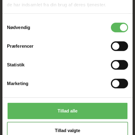
de har indsamlet fra din brug af deres tjenester.
Tilbud GÆLDER IKKE
Samtykkevalg
Nødvendig
I FYSISK BUTIKKERE
Præferencer
Statistik
Marketing
ANDRE FANDT OGSÅ
Populær
-12%
Tillad alle
-50%
Tillad valgte