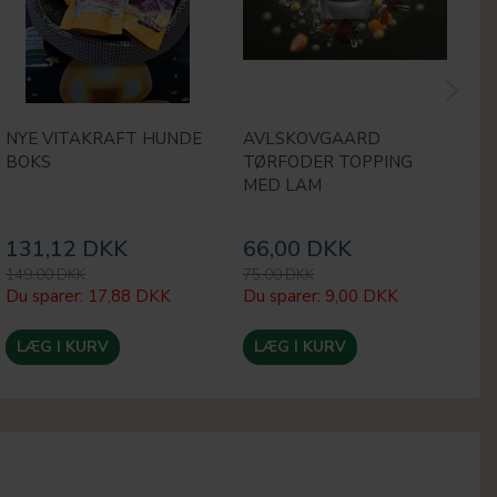
NYE VITAKRAFT HUNDE
AVLSKOVGAARD
M
BOKS
TØRFODER TOPPING
H
MED LAM
131,12 DKK
66,00 DKK
1
149,00 DKK
75,00 DKK
24
Du sparer:
17,88 DKK
Du sparer:
9,00 DKK
Du
LÆG I KURV
LÆG I KURV