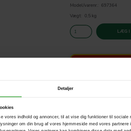
Model/varenr.:
697364
Vægt:
0,5 kg
LÆG I
SOM
T
Detaljer
HELE W
ookies
se vores indhold og annoncer, til at vise dig funktioner til sociale
oplysninger om din brug af vores hjemmeside med vores partnere i
Tilbud 
ysepartnere. Vores partnere kan kombinere disse data med andr