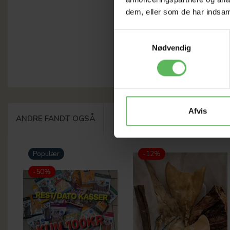
dem, eller som de har indsaml
Samtykkevalg
Nødvendig
Afvis
ANDRE FANDT OGSÅ
Populær
-12%
-50%