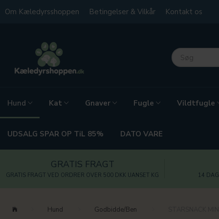
Om Kæledyrsshoppen
Betingelser & Vilkår
Kontakt os
Kat
Gnaver
Fugle
Vildtfugle
Hund
UDSALG SPAR OP TiL 85%
DATO VARE
GRATIS FRAGT
GRATIS FRAGT VED ORDRER OVER 500 DKK UANSET KG
14 DAG
Hund
Godbidde/Ben
STARSNACK MINI