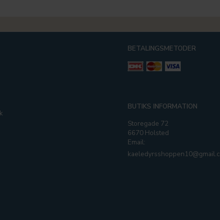
BETALINGSMETODER
g
BUTIKS INFORMATION
k
Storegade 72
6670 Holsted
Email:
kaeledyrsshoppen10@gmail.