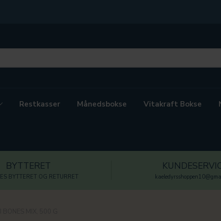
Restkasser
Månedsbokse
Vitakraft Bokse
BYTTERET
KUNDESERVI
ES BYTTERET OG RETURRET
kaeledyrsshoppen10@gmai
 BONES MIX, 500 G