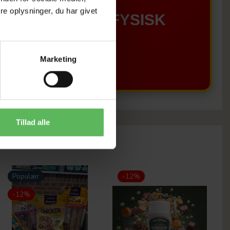
e oplysninger, du har givet
GÆLDER IKKE I FYSISK
BUTIKKERE
Marketing
Tillad alle
Populær
-12%
-12%