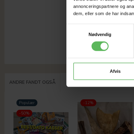
annonceringspartnere og anal
dem, eller som de har indsaml
Samtykkevalg
Nødvendig
Afvis
ANDRE FANDT OGSÅ
Populær
-12%
-50%