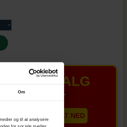
MER UDSALG
Om
IL D. 8 AUGUST
EBSHOPPEN ER SAT NED
 medier og til at analysere
nden for sociale medier,