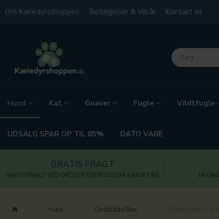
Om Kæledyrsshoppen
Betingelser & Vilkår
Kontakt os
Kat
Gnaver
Fugle
Vildtfugle
Hund
UDSALG SPAR OP TiL 85%
DATO VARE
GRATIS FRAGT
GRATIS FRAGT VED ORDRER OVER 500 DKK UANSET KG
14 DAG
Hund
Godbidde/Ben
Okselunger I Ter