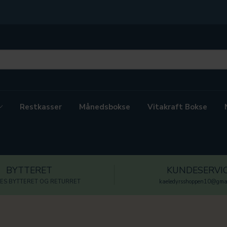
Restkasser
Månedsbokse
Vitakraft Bokse
BYTTERET
KUNDESERVI
ES BYTTERET OG RETURRET
kaeledyrsshoppen10@gmai
n