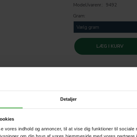
Model/varenr.:
9492
Gram:
LÆG I KURV
SOM
Detaljer
T
ookies
HELE W
se vores indhold og annoncer, til at vise dig funktioner til sociale
oplysninger om din brug af vores hjemmeside med vores partnere i