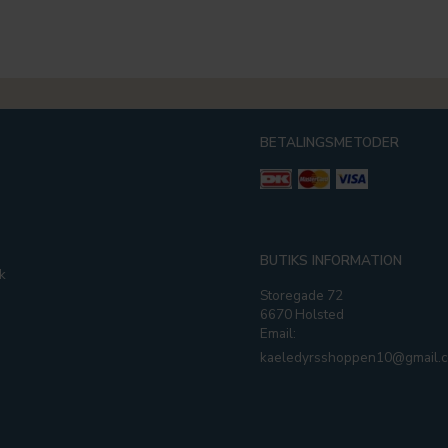
BETALINGSMETODER
g
BUTIKS INFORMATION
k
Storegade 72
6670 Holsted
Email:
kaeledyrsshoppen10@gmail.