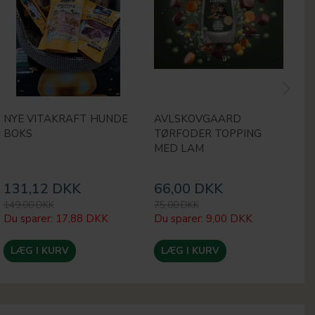
NYE VITAKRAFT HUNDE
AVLSKOVGAARD
M
BOKS
TØRFODER TOPPING
H
MED LAM
131,12 DKK
66,00 DKK
1
149,00 DKK
75,00 DKK
24
Du sparer:
17,88 DKK
Du sparer:
9,00 DKK
Du
LÆG I KURV
LÆG I KURV