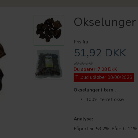
Okselunger 
Pris fra
51,92 DKK
59,00 DKK
Du sparer:
7,08 DKK
Tilbud udløber 08/08/2026
Okselunger i tern .
100% tørret okse.
Analyse:
Råprotein 53,2%, Råfedt 11%,