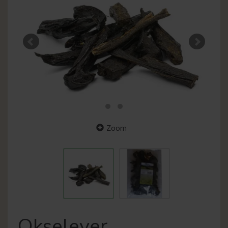
Zoom
Okselever