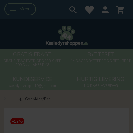
Menu
Skifte navigation
GRATIS FRAGT
BYTTERET
GRATIS FRAGT VED ORDRER OVER
14 DAGES BYTTERET OG RETURRET
500 DKK UANSET KG
KUNDESERVICE
HURTIG LEVERING
kaeledyrsshoppen10@gmail.com
1-3 DAGE HVERDAG
Godbidde/Ben
-12%