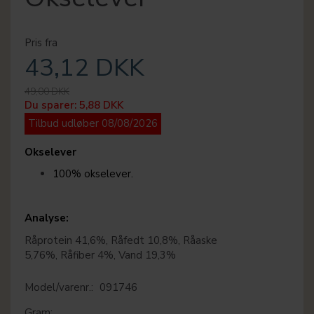
Pris fra
43,12 DKK
49,00 DKK
Du sparer:
5,88 DKK
Tilbud udløber 08/08/2026
Okselever
100% okselever.
Analyse:
Råprotein 41,6%, Råfedt 10,8%, Råaske
5,76%, Råfiber 4%, Vand 19,3%
Model/varenr.:
091746
Gram: