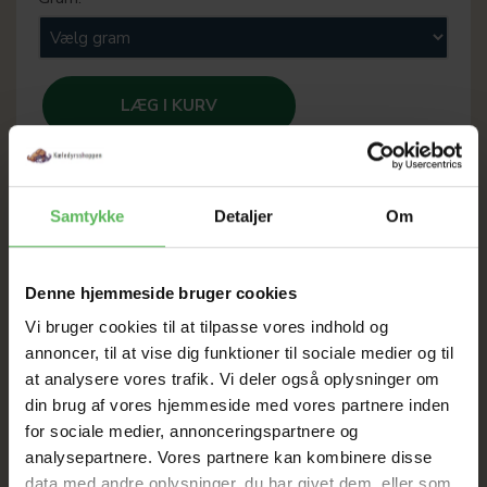
LÆG I KURV
Samtykke
Detaljer
Om
SOMMER
UDSALG
Denne hjemmeside bruger cookies
Vi bruger cookies til at tilpasse vores indhold og
annoncer, til at vise dig funktioner til sociale medier og til
TIL D. 8 AUGUST
at analysere vores trafik. Vi deler også oplysninger om
din brug af vores hjemmeside med vores partnere inden
HELE WEBSHOPPEN ER
for sociale medier, annonceringspartnere og
analysepartnere. Vores partnere kan kombinere disse
SAT NED
data med andre oplysninger, du har givet dem, eller som