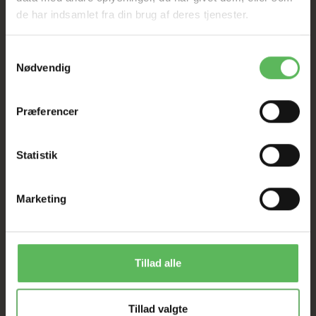
de har indsamlet fra din brug af deres tjenester.
Tilbud GÆLDER IKKE
Samtykkevalg
Nødvendig
I FYSISK BUTIKKERE
Præferencer
Statistik
Marketing
ANDRE FANDT OGSÅ
Populær
-12%
Tillad alle
-50%
Tillad valgte