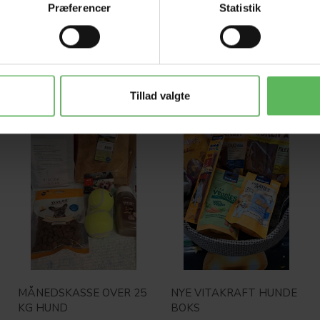
Præferencer
Statistik
Tillad valgte
Populær
Populær
-26%
-26%
MÅNEDSKASSE OVER 25
NYE VITAKRAFT HUNDE
KG HUND
BOKS