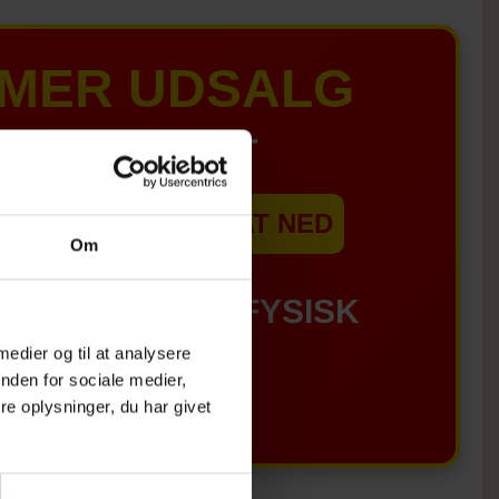
MER UDSALG
IL D. 8 AUGUST
EBSHOPPEN ER SAT NED
Om
GÆLDER IKKE I FYSISK
 medier og til at analysere
BUTIKKERE
nden for sociale medier,
e oplysninger, du har givet