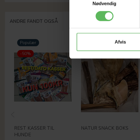
Nødvendig
ANDRE FANDT OGSÅ
Afvis
Populær
-12%
-50%
REST KASSER TIL
NATUR SNACK BOKS
HUNDE