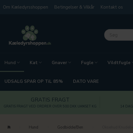
Om Kæledyrsshoppen
Betingelser & Vilkår
Kontakt os
Kat
Gnaver
Fugle
Vildtfugle
Hund
UDSALG SPAR OP TiL 85%
DATO VARE
GRATIS FRAGT
GRATIS FRAGT VED ORDRER OVER 500 DKK UANSET KG
14 DAG
Hund
Godbidde/Ben
Oksehud Knudeb