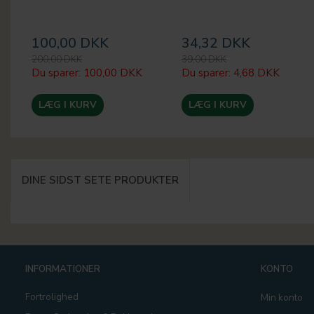
100,00 DKK
34,32 DKK
200,00 DKK
39,00 DKK
Du sparer:
100,00 DKK
Du sparer:
4,68 DKK
LÆG I KURV
LÆG I KURV
DINE SIDST SETE PRODUKTER
INFORMATIONER
KONTO
Fortrolighed
Min konto