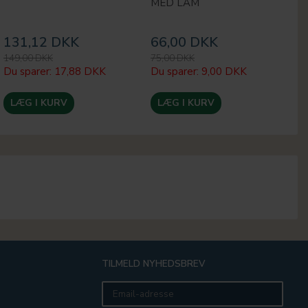
MED LAM
131,12 DKK
66,00 DKK
1
149,00 DKK
75,00 DKK
24
Du sparer:
17,88 DKK
Du sparer:
9,00 DKK
Du
LÆG I KURV
LÆG I KURV
TILMELD NYHEDSBREV
Email-
adresse