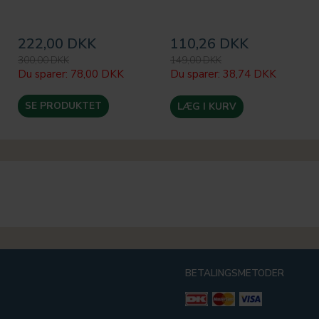
222,00 DKK
110,26 DKK
300,00 DKK
149,00 DKK
Du sparer:
78,00 DKK
Du sparer:
38,74 DKK
SE PRODUKTET
LÆG I KURV
BETALINGSMETODER