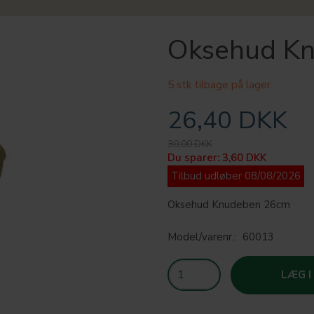
Oksehud K
5 stk tilbage på lager
26,40 DKK
30,00 DKK
Du sparer:
3,60 DKK
Tilbud udløber 08/08/2026
Oksehud Knudeben 26cm
Model/varenr.:
60013
LÆG I