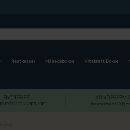
Restkasser
Månedsbokse
Vitakraft Bokse
BYTTERET
KUNDESERVI
ES BYTTERET OG RETURRET
kaeledyrsshoppen10@gmai
en 26cm