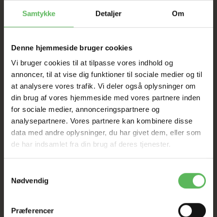
Samtykke
Detaljer
Om
Tilbud GÆLDER IKKE
I FYSISK BUTIKKERE
Denne hjemmeside bruger cookies
Vi bruger cookies til at tilpasse vores indhold og
annoncer, til at vise dig funktioner til sociale medier og til
at analysere vores trafik. Vi deler også oplysninger om
din brug af vores hjemmeside med vores partnere inden
for sociale medier, annonceringspartnere og
analysepartnere. Vores partnere kan kombinere disse
data med andre oplysninger, du har givet dem, eller som
ANDRE KØBTE OGSÅ
de har indsamlet fra din brug af deres tjenester.
-12%
-12%
Samtykkevalg
Nødvendig
Præferencer