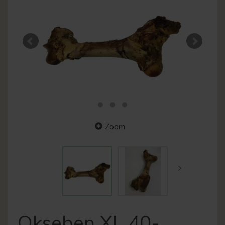
Zoom
Okseben XL 40-