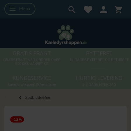
Menu
Skifte navigation
GRATIS FRAGT
BYTTERET
GRATIS FRAGT VED ORDRER OVER
14 DAGES BYTTERET OG RETURRET
500 DKK UANSET KG
KUNDESERVICE
HURTIG LEVERING
kaeledyrsshoppen10@gmail.com
1-3 DAGE HVERDAG
Godbidde/Ben
-12%