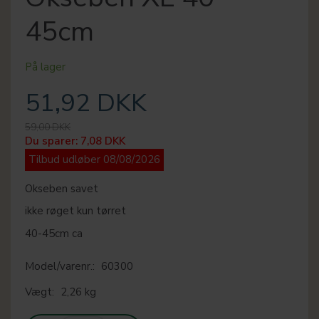
45cm
På lager
51,92 DKK
59,00 DKK
Du sparer:
7,08 DKK
Tilbud udløber 08/08/2026
Okseben savet
ikke røget kun tørret
40-45cm ca
Model/varenr.:
60300
Vægt:
2,26 kg