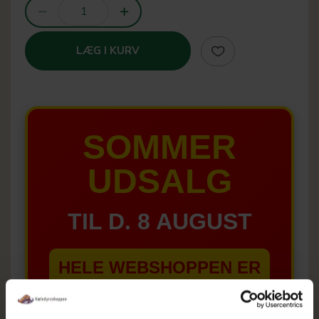
LÆG I KURV
SOMMER
UDSALG
TIL D. 8 AUGUST
HELE WEBSHOPPEN ER
SAT NED