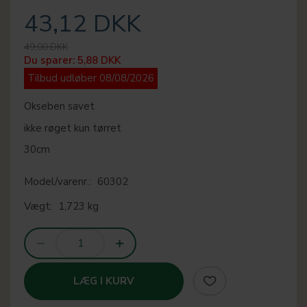
43,12 DKK
49,00 DKK
Du sparer:
5,88 DKK
Tilbud udløber 08/08/2026
Okseben savet
ikke røget kun tørret
30cm
Model/varenr.:
60302
Vægt:
1,723 kg
LÆG I KURV