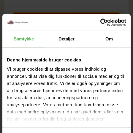
SOMMER
UDSALG
Samtykke
Detaljer
Om
TIL D. 8 AUGUST
Denne hjemmeside bruger cookies
Vi bruger cookies til at tilpasse vores indhold og
annoncer, til at vise dig funktioner til sociale medier og til
HELE WEBSHOPPEN ER
at analysere vores trafik. Vi deler også oplysninger om
SAT NED
din brug af vores hjemmeside med vores partnere inden
for sociale medier, annonceringspartnere og
analysepartnere. Vores partnere kan kombinere disse
Tilbud GÆLDER IKKE
data med andre oplysninger, du har givet dem, eller som
de har indsamlet fra din brug af deres tjenester.
I FYSISK BUTIKKERE