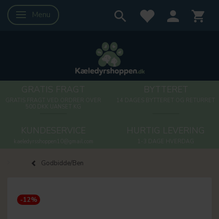
Menu
Skifte navigation
GRATIS FRAGT
BYTTERET
GRATIS FRAGT VED ORDRER OVER
14 DAGES BYTTERET OG RETURRET
500 DKK UANSET KG
KUNDESERVICE
HURTIG LEVERING
kaeledyrsshoppen10@gmail.com
1-3 DAGE HVERDAG
Godbidde/Ben
-12%