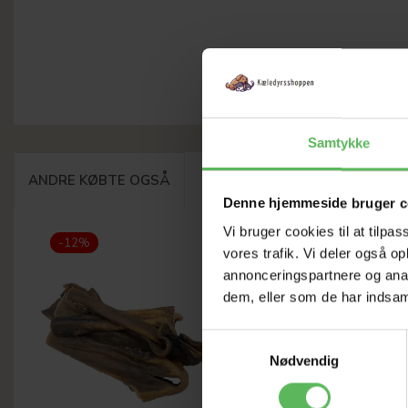
Samtykke
ANDRE KØBTE OGSÅ
Denne hjemmeside bruger c
Vi bruger cookies til at tilpas
-12%
-12%
vores trafik. Vi deler også 
annonceringspartnere og anal
dem, eller som de har indsaml
Samtykkevalg
Nødvendig