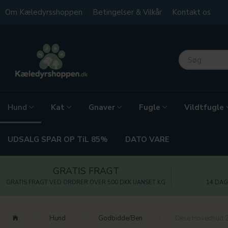
Om Kæledyrsshoppen
Betingelser & Vilkår
Kontakt os
Kat
Gnaver
Fugle
Vildtfugle
Hund
UDSALG SPAR OP TiL 85%
DATO VARE
GRATIS FRAGT
GRATIS FRAGT VED ORDRER OVER 500 DKK UANSET KG
14 DAG
Hund
Godbidde/Ben
Okse Hovedhud 