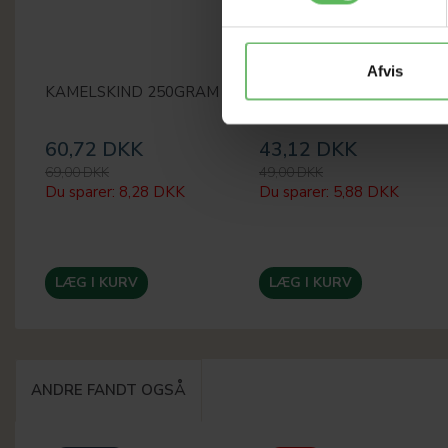
Afvis
KAMELSKIND 250GRAM
KANINØRER M/PELS
100GRAM
60,72 DKK
43,12 DKK
69,00 DKK
49,00 DKK
Du sparer:
8,28 DKK
Du sparer:
5,88 DKK
LÆG I KURV
LÆG I KURV
ANDRE FANDT OGSÅ