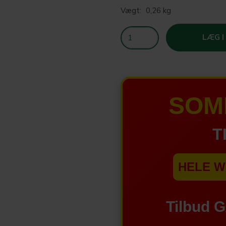
Vægt:
0,26 kg
LÆG I
SOM
T
HELE W
Tilbud 