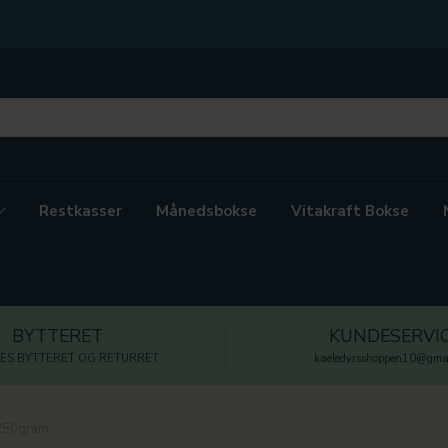
Restkasser
Månedsbokse
Vitakraft Bokse
BYTTERET
KUNDESERVI
ES BYTTERET OG RETURRET
kaeledyrsshoppen10@gmai
250gram