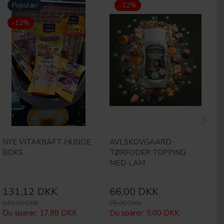
Populær
-12%
-12%
NYE VITAKRAFT HUNDE
AVLSKOVGAARD
M
BOKS
TØRFODER TOPPING
H
MED LAM
131,12 DKK
66,00 DKK
1
149,00 DKK
75,00 DKK
24
Du sparer:
17,88 DKK
Du sparer:
9,00 DKK
Du