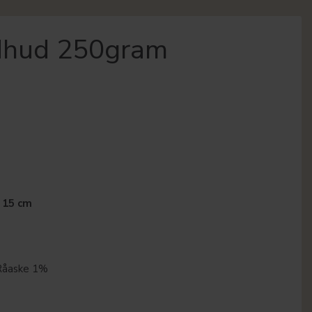
dhud 250gram
 15 cm
Råaske 1%