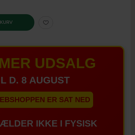
 KURV
MER UDSALG
IL D. 8 AUGUST
EBSHOPPEN ER SAT NED
GÆLDER IKKE I FYSISK