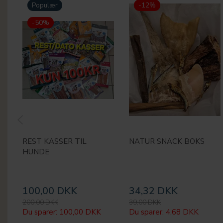
Populær
-12%
-50%
REST KASSER TIL
NATUR SNACK BOKS
HUNDE
100,00 DKK
34,32 DKK
200,00 DKK
39,00 DKK
Du sparer:
100,00 DKK
Du sparer:
4,68 DKK