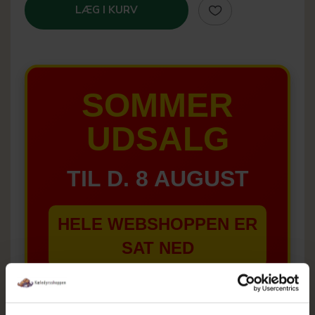
LÆG I KURV
SOMMER
UDSALG
TIL D. 8 AUGUST
HELE WEBSHOPPEN ER
SAT NED
Tilbud GÆLDER IKKE