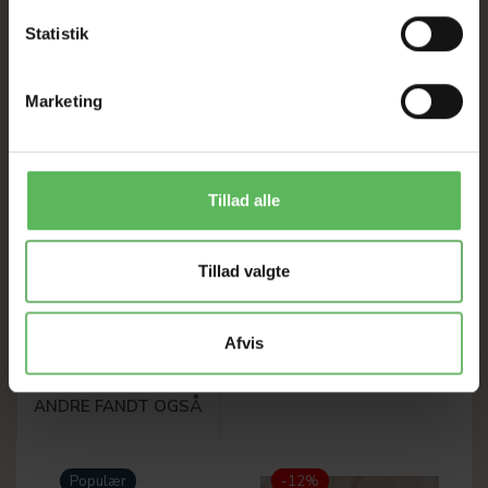
Statistik
LAKSE KRONCH
Marketing
ORGINAL MED 100%
FRESH SALMON 600
GRAM
57,20 DKK
Tillad alle
65,00 DKK
Du sparer:
7,80 DKK
Tillad valgte
LÆG I KURV
Afvis
ANDRE FANDT OGSÅ
Populær
-12%