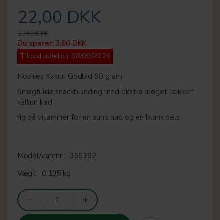
22,00 DKK
25,00 DKK
Du sparer:
3,00 DKK
Tilbud udløber 08/08/2026
Noshies Kakun Godbid 90 gram
Smagfulde snackblanding med ekstra meget lækkert
kalkun kød
rig på vitaminer for en sund hud og en blank pels
Model/varenr.:
369192
Vægt:
0,105 kg