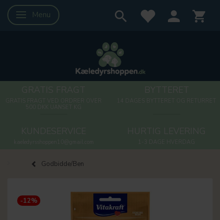
Menu
Skifte navigation
GRATIS FRAGT
BYTTERET
GRATIS FRAGT VED ORDRER OVER
14 DAGES BYTTERET OG RETURRET
500 DKK UANSET KG
KUNDESERVICE
HURTIG LEVERING
kaeledyrsshoppen10@gmail.com
1-3 DAGE HVERDAG
Godbidde/Ben
-12%