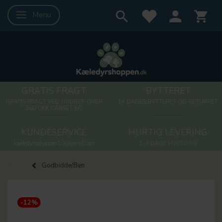
Menu
Skifte navigation
GRATIS FRAGT
BYTTERET
GRATIS FRAGT VED ORDRER OVER
14 DAGES BYTTERET OG RETURRET
500 DKK UANSET KG
KUNDESERVICE
HURTIG LEVERING
kaeledyrsshoppen10@gmail.com
1-3 DAGE HVERDAG
Godbidde/Ben
-12%