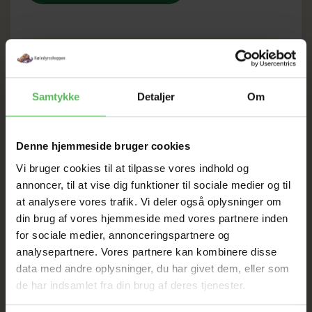
SOMMER
Samtykke
Detaljer
Om
UDSALG
TIL D. 8 AUGUST
Denne hjemmeside bruger cookies
Vi bruger cookies til at tilpasse vores indhold og
annoncer, til at vise dig funktioner til sociale medier og til
HELE WEBSHOPPEN ER
at analysere vores trafik. Vi deler også oplysninger om
SAT NED
din brug af vores hjemmeside med vores partnere inden
for sociale medier, annonceringspartnere og
analysepartnere. Vores partnere kan kombinere disse
data med andre oplysninger, du har givet dem, eller som
Tilbud GÆLDER IKKE
de har indsamlet fra din brug af deres tjenester.