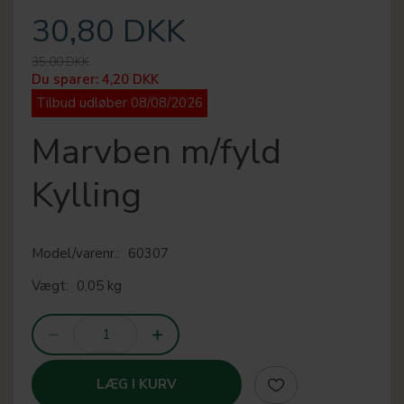
30,80 DKK
35,00 DKK
Du sparer:
4,20 DKK
Tilbud udløber 08/08/2026
Marvben m/fyld
Kylling
Model/varenr.:
60307
Vægt:
0,05 kg
LÆG I KURV