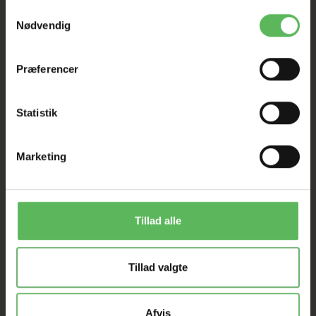
I FYSISK BUTIKKERE
Samtykkevalg
Nødvendig
Præferencer
Statistik
ANDRE FANDT OGSÅ
Marketing
Populær
-12%
-50%
Tillad alle
Tillad valgte
Afvis