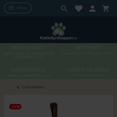
Menu
Skifte navigation
GRATIS FRAGT
BYTTERET
GRATIS FRAGT VED ORDRER OVER
14 DAGES BYTTERET OG RETURRET
500 DKK UANSET KG
KUNDESERVICE
HURTIG LEVERING
kaeledyrsshoppen10@gmail.com
1-3 DAGE HVERDAG
Godbidde/Ben
-12%