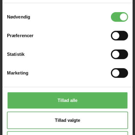
I FYSISK BUTIKKERE
Samtykkevalg
Nødvendig
Præferencer
Statistik
ANDRE FANDT OGSÅ
Marketing
Populær
-12%
-50%
Tillad alle
Tillad valgte