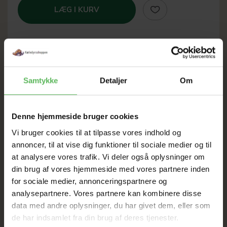
LÆG I KURV
SOMMER
Samtykke
Detaljer
Om
UDSALG
Denne hjemmeside bruger cookies
TIL D. 8 AUGUST
Vi bruger cookies til at tilpasse vores indhold og
annoncer, til at vise dig funktioner til sociale medier og til
at analysere vores trafik. Vi deler også oplysninger om
HELE WEBSHOPPEN ER
din brug af vores hjemmeside med vores partnere inden
SAT NED
for sociale medier, annonceringspartnere og
analysepartnere. Vores partnere kan kombinere disse
data med andre oplysninger, du har givet dem, eller som
Tilbud GÆLDER IKKE
de har indsamlet fra din brug af deres tjenester.