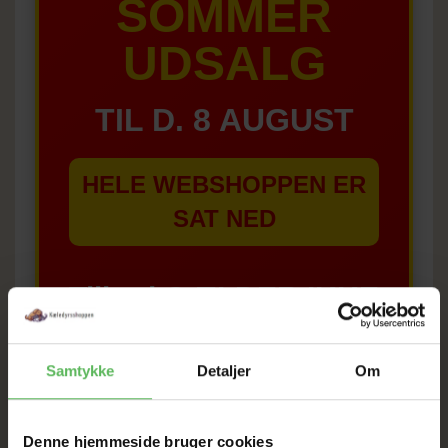
SOMMER
UDSALG
TIL D. 8 AUGUST
HELE WEBSHOPPEN ER
SAT NED
Tilbud GÆLDER IKKE
I FYSISK BUTIKKERE
Samtykke
Detaljer
Om
Denne hjemmeside bruger cookies