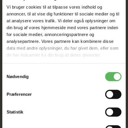
Vi bruger cookies til at tilpasse vores indhold og
annoncer, til at vise dig funktioner til sociale medier og til
at analysere vores trafik. Vi deler også oplysninger om
ANDRE KØBTE OGSÅ
din brug af vores hjemmeside med vores partnere inden
for sociale medier, annonceringspartnere og
analysepartnere. Vores partnere kan kombinere disse
Køb 3+ og få 9% rabat
data med andre oplysninger, du har givet dem, eller som
de har indsamlet fra din brug af deres tjenester.
Samtykkevalg
Nødvendig
Præferencer
Statistik
KÆLEDYRSSHOPPEN
AVLSKOVGAARD
A
ANDE STICKS 350
TØRFODER TOPPING
T
GRAM
MED OKSE
M