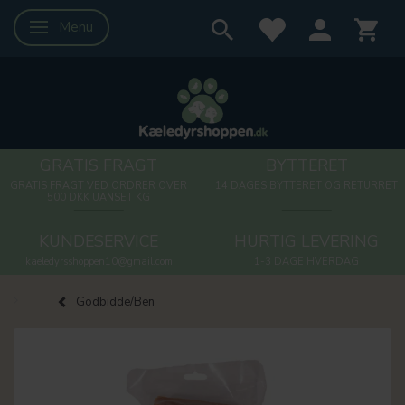
Menu
Skifte navigation
GRATIS FRAGT
BYTTERET
GRATIS FRAGT VED ORDRER OVER
14 DAGES BYTTERET OG RETURRET
500 DKK UANSET KG
KUNDESERVICE
HURTIG LEVERING
kaeledyrsshoppen10@gmail.com
1-3 DAGE HVERDAG
Godbidde/Ben