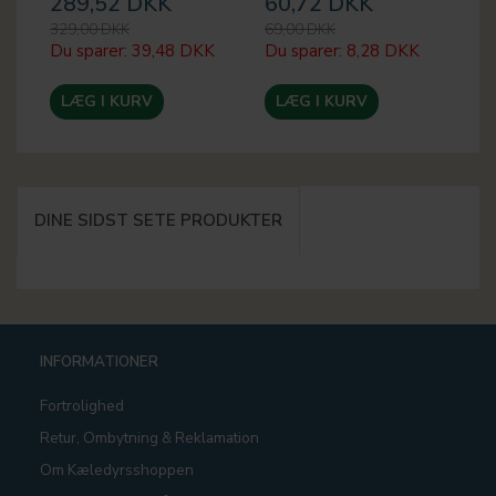
289,52 DKK
60,72 DKK
3
329,00 DKK
69,00 DKK
45
Du sparer:
39,48 DKK
Du sparer:
8,28 DKK
Du
LÆG I KURV
LÆG I KURV
DINE SIDST SETE PRODUKTER
INFORMATIONER
Fortrolighed
Retur, Ombytning & Reklamation
Om Kæledyrsshoppen