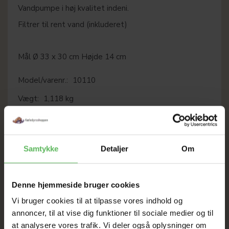
Vandpumpe i høj kvalitet indeni.
Filtrer til rent vand (inkluderet)
Mål Ø 33 x 30 cm Højde 14 cm
Model/varenr.:
10110
Vægt:
1,118 kg
Samtykke
Detaljer
Om
LÆG I KURV
Denne hjemmeside bruger cookies
Vi bruger cookies til at tilpasse vores indhold og
annoncer, til at vise dig funktioner til sociale medier og til
SOMMER
at analysere vores trafik. Vi deler også oplysninger om