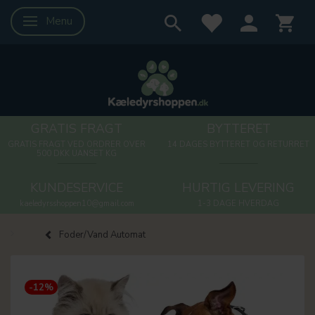
Menu
Skifte navigation
GRATIS FRAGT
BYTTERET
GRATIS FRAGT VED ORDRER OVER
14 DAGES BYTTERET OG RETURRET
500 DKK UANSET KG
KUNDESERVICE
HURTIG LEVERING
kaeledyrsshoppen10@gmail.com
1-3 DAGE HVERDAG
Foder/Vand Automat
-12%