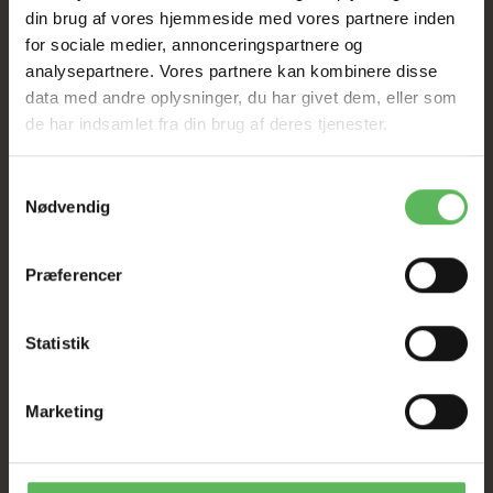
din brug af vores hjemmeside med vores partnere inden
UDSALG
for sociale medier, annonceringspartnere og
analysepartnere. Vores partnere kan kombinere disse
TIL D. 8 AUGUST
data med andre oplysninger, du har givet dem, eller som
de har indsamlet fra din brug af deres tjenester.
HELE WEBSHOPPEN ER
Samtykkevalg
Nødvendig
SAT NED
Præferencer
Tilbud GÆLDER IKKE
Statistik
I FYSISK BUTIKKERE
Marketing