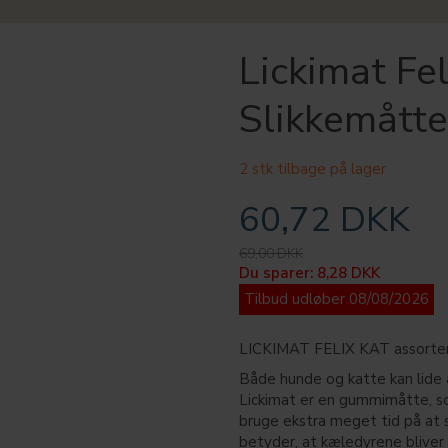
Lickimat Fe
Slikkemåtte
2 stk tilbage på lager
60,72 DKK
69,00 DKK
Du sparer:
8,28 DKK
Tilbud udløber 08/08/2026
LICKIMAT FELIX KAT assorte
Både hunde og katte kan lide a
Lickimat er en gummimåtte, so
bruge ekstra meget tid på at s
betyder, at kæledyrene bliver 