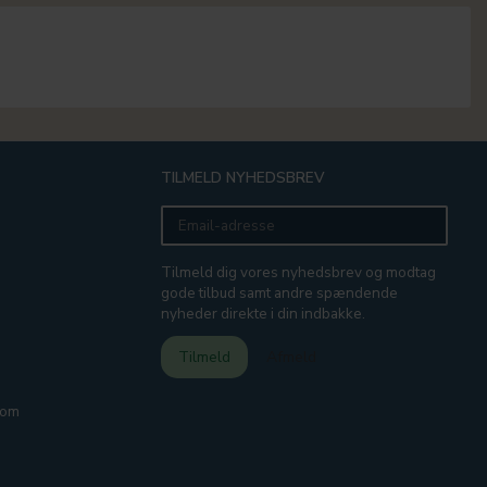
TILMELD NYHEDSBREV
Email-
adresse
Tilmeld dig vores nyhedsbrev og modtag
gode tilbud samt andre spændende
nyheder direkte i din indbakke.
Tilmeld
Afmeld
com