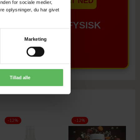
EBSHOPPEN ER SAT NED
nden for sociale medier,
e oplysninger, du har givet
GÆLDER IKKE I FYSISK
Marketing
BUTIKKERE
Tillad alle
-12%
-12%