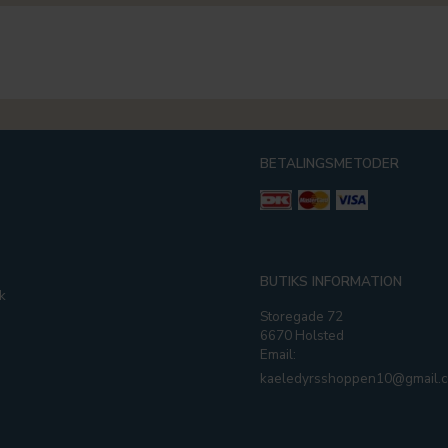
BETALINGSMETODER
g
BUTIKS INFORMATION
k
Storegade 72
6670 Holsted
Email:
kaeledyrsshoppen10@gmail.