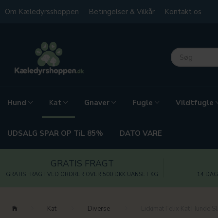
Om Kæledyrsshoppen
Betingelser & Vilkår
Kontakt os
Hund
Gnaver
Fugle
Vildtfugle
Kat
UDSALG SPAR OP TiL 85%
DATO VARE
GRATIS FRAGT
GRATIS FRAGT VED ORDRER OVER 500 DKK UANSET KG
14 DAG
Kat
Diverse
Lickimat Felix Kat Hunde S