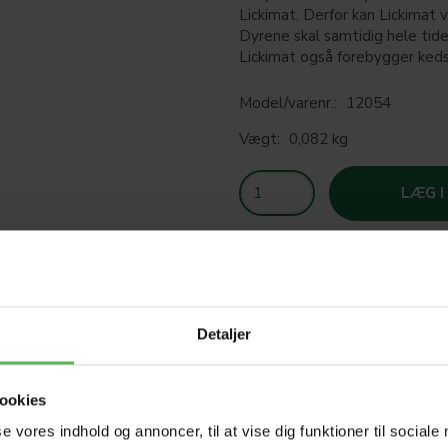
Lickimat. Derfor kan Lickimat 
Dyrene skal samtidig hele tide
Lickimat også forebygger ke
Model/varenr.:
12054
Vægt:
0,082 kg
LÆG I
SOM
Detaljer
T
ookies
se vores indhold og annoncer, til at vise dig funktioner til sociale