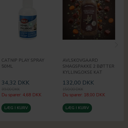
CATNIP PLAY SPRAY
AVLSKOVGAARD
A
50ML
SMAGSPAKKE 2 BØTTER
T
KYLLING,OKSE KAT
M
34,32 DKK
132,00 DKK
6
39,00 DKK
150,00 DKK
75
Du sparer:
4,68 DKK
Du sparer:
18,00 DKK
Du
LÆG I KURV
LÆG I KURV