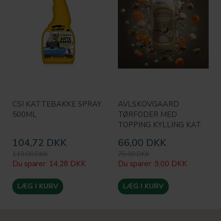
CSI KATTEBAKKE SPRAY
AVLSKOVGAARD
500ML
TØRFODER MED
TOPPING KYLLING KAT
104,72 DKK
66,00 DKK
119,00 DKK
75,00 DKK
Du sparer:
14,28 DKK
Du sparer:
9,00 DKK
LÆG I KURV
LÆG I KURV