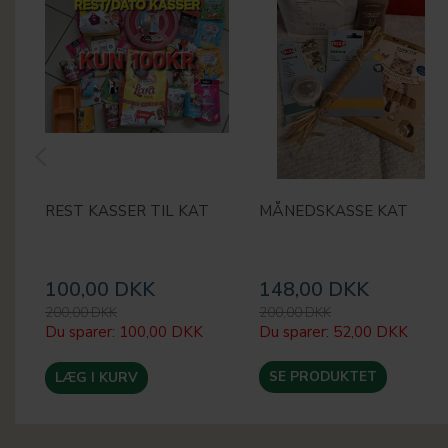
REST KASSER TIL KAT
MÅNEDSKASSE KAT
100,00 DKK
148,00 DKK
200,00 DKK
200,00 DKK
Du sparer:
100,00 DKK
Du sparer:
52,00 DKK
SE PRODUKTET
LÆG I KURV