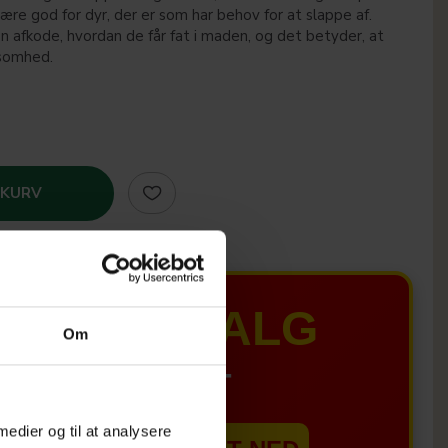
være god for dyr, der er som har behov for at slappe af.
n afkode, hvordan de får fat i maden, og det betyder, at
dsomhed.
 KURV
MER UDSALG
Om
IL D. 8 AUGUST
 medier og til at analysere