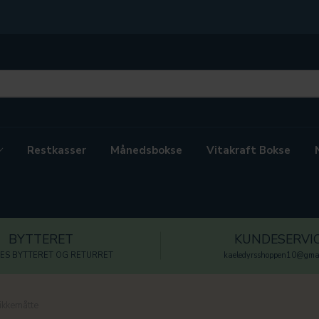
Restkasser
Månedsbokse
Vitakraft Bokse
BYTTERET
KUNDESERVI
ES BYTTERET OG RETURRET
kaeledyrsshoppen10@gmai
likkemåtte