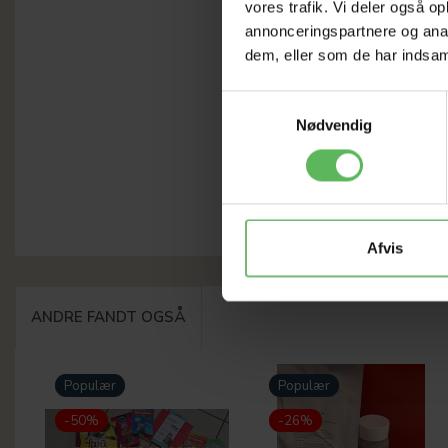
vores trafik. Vi deler også 
annonceringspartnere og anal
dem, eller som de har indsaml
Samtykkevalg
Nødvendig
Afvis
ANDRE FANDT OGSÅ
Populær
Populær
-50%
-26%