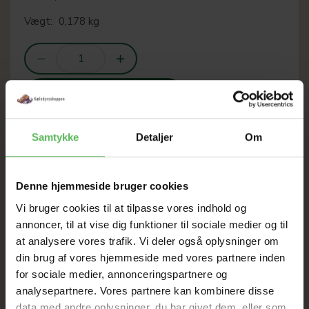
Vægt:
0,178 kg
LÆG I KURV
Samtykke
Detaljer
Om
SOMMER
Denne hjemmeside bruger cookies
Vi bruger cookies til at tilpasse vores indhold og
UDSALG
annoncer, til at vise dig funktioner til sociale medier og til
at analysere vores trafik. Vi deler også oplysninger om
TIL D. 22 AUGUST
din brug af vores hjemmeside med vores partnere inden
for sociale medier, annonceringspartnere og
analysepartnere. Vores partnere kan kombinere disse
HELE WEBSHOPPEN ER
data med andre oplysninger, du har givet dem, eller som