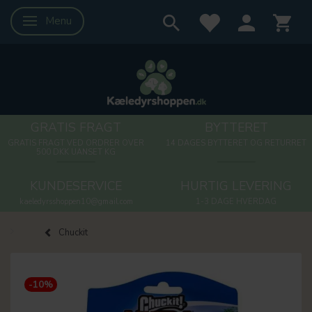
Menu
Skifte navigation
GRATIS FRAGT
BYTTERET
GRATIS FRAGT VED ORDRER OVER
14 DAGES BYTTERET OG RETURRET
500 DKK UANSET KG
KUNDESERVICE
HURTIG LEVERING
kaeledyrsshoppen10@gmail.com
1-3 DAGE HVERDAG
Chuckit
-10%