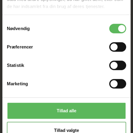
de har indsamlet fra din brug af deres tjenester.
SAT NED
Samtykkevalg
Nødvendig
Tilbud GÆLDER IKKE
I FYSISK BUTIKKERE
Præferencer
Statistik
Marketing
ANDRE FANDT OGSÅ
Tillad alle
Populær
Populær
Tillad valgte