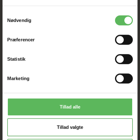
Tilbud GÆLDER IKKE
Samtykkevalg
Nødvendig
I FYSISK BUTIKKERE
Præferencer
Statistik
Marketing
ANDRE FANDT OGSÅ
Tillad alle
Populær
Populær
-26%
-26%
Tillad valgte