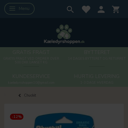
Menu
Skifte navigation
GRATIS FRAGT
BYTTERET
GRATIS FRAGT VED ORDRER OVER
14 DAGES BYTTERET OG RETURRET
500 DKK UANSET KG
KUNDESERVICE
HURTIG LEVERING
kaeledyrsshoppen10@gmail.com
1-3 DAGE HVERDAG
Chuckit
-12%