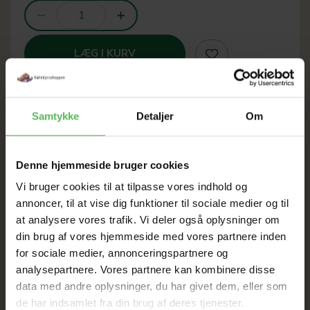
LÆG I KURV
Samtykke
Detaljer
Om
SOMMER
Denne hjemmeside bruger cookies
UDSALG
Vi bruger cookies til at tilpasse vores indhold og
annoncer, til at vise dig funktioner til sociale medier og til
TIL D. 8 AUGUST
at analysere vores trafik. Vi deler også oplysninger om
din brug af vores hjemmeside med vores partnere inden
for sociale medier, annonceringspartnere og
HELE WEBSHOPPEN ER
analysepartnere. Vores partnere kan kombinere disse
SAT NED
data med andre oplysninger, du har givet dem, eller som
de har indsamlet fra din brug af deres tjenester.