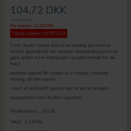
104,72 DKK
119,00 DKK
Du sparer:
14,28 DKK
Tilbud udløber 08/08/2026
2 stk Chuckit Erratic Ball er en holdbar geometrisk
formet gummibold, der springer uregelmæssigt for at
gøre spillet mere interessant og udfordrende for din
hund.
kantede hjørner får bolden til at hoppe i tilfældig
retning, når den kastes.
Lavet af slidstærkt gummi, som er let at rengøre.
Kompatibel med Chuckit! Launchers.
Model/varenr.:
20110
Vægt:
0,118 kg