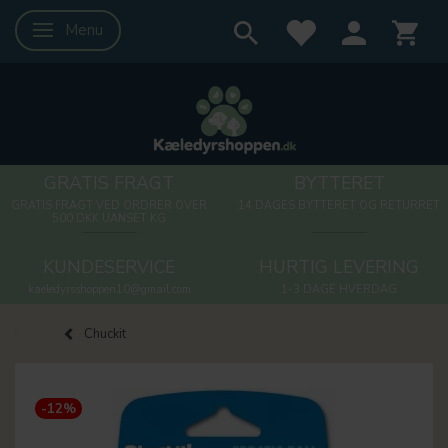
Menu
Skifte navigation
GRATIS FRAGT
BYTTERET
GRATIS FRAGT VED ORDRER OVER
14 DAGES BYTTERET OG RETURRET
500 DKK UANSET KG
KUNDESERVICE
HURTIG LEVERING
kaeledyrsshoppen10@gmail.com
1-3 DAGE HVERDAG
Chuckit
-12%