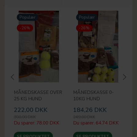
Populær
Populær
-26%
-26%
MÅNEDSKASSE OVER
MÅNEDSKASSE 0-
M
25 KG HUND
10KG HUND
2
222,00 DKK
184,26 DKK
2
300,00 DKK
249,00 DKK
30
Du sparer:
78,00 DKK
Du sparer:
64,74 DKK
Du
SE PRODUKTET
SE PRODUKTET