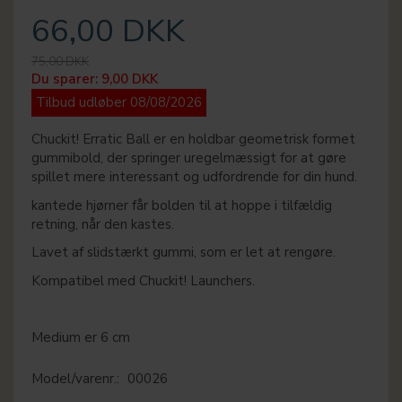
66,00 DKK
75,00 DKK
Du sparer:
9,00 DKK
Tilbud udløber 08/08/2026
Chuckit! Erratic Ball er en holdbar geometrisk formet
gummibold, der springer uregelmæssigt for at gøre
spillet mere interessant og udfordrende for din hund.
kantede hjørner får bolden til at hoppe i tilfældig
retning, når den kastes.
Lavet af slidstærkt gummi, som er let at rengøre.
Kompatibel med Chuckit! Launchers.
Medium er 6 cm
Model/varenr.:
00026