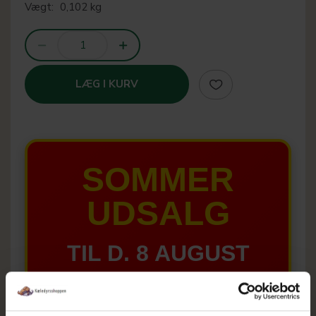
Vægt:
0,102 kg
LÆG I KURV
SOMMER
UDSALG
TIL D. 8 AUGUST
HELE WEBSHOPPEN ER