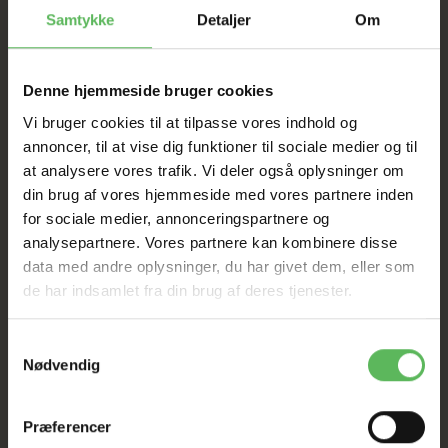
SAT NED
Samtykke
Detaljer
Om
Tilbud GÆLDER IKKE
Denne hjemmeside bruger cookies
Vi bruger cookies til at tilpasse vores indhold og
I FYSISK BUTIKKERE
annoncer, til at vise dig funktioner til sociale medier og til
at analysere vores trafik. Vi deler også oplysninger om
din brug af vores hjemmeside med vores partnere inden
for sociale medier, annonceringspartnere og
analysepartnere. Vores partnere kan kombinere disse
data med andre oplysninger, du har givet dem, eller som
de har indsamlet fra din brug af deres tjenester.
ANDRE KØBTE OGSÅ
Samtykkevalg
Nødvendig
-12%
-12%
Præferencer