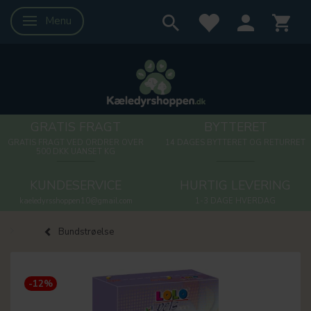
Menu
Skifte navigation
GRATIS FRAGT
BYTTERET
GRATIS FRAGT VED ORDRER OVER
14 DAGES BYTTERET OG RETURRET
500 DKK UANSET KG
KUNDESERVICE
HURTIG LEVERING
kaeledyrsshoppen10@gmail.com
1-3 DAGE HVERDAG
Bundstrøelse
-12%