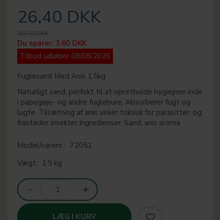
26,40 DKK
30,00 DKK
Du sparer:
3,60 DKK
Tilbud udløber 08/08/2026
Fuglesand Med Anis 1,5kg
Naturligt sand, perfekt til at opretholde hygiejnen inde
i papegøje- og andre fuglebure. Absorberer fugt og
lugte. Tilsætning af anis virker toksisk for parasitter, og
frastøder insekter.Ingredienser: Sand, anis aroma
Model/varenr.:
72051
Vægt:
1,5 kg
LÆG I KURV