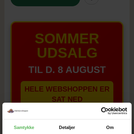
SOMMER
UDSALG
TIL D. 8 AUGUST
HELE WEBSHOPPEN ER
SAT NED
Tilbud GÆLDER IKKE
Samtykke
Detaljer
Om