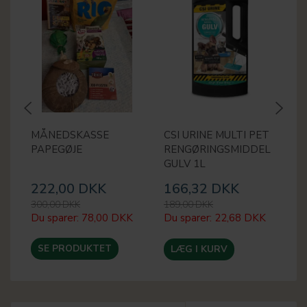
MÅNEDSKASSE
CSI URINE MULTI PET
E
PAPEGØJE
RENGØRINGSMIDDEL
R
GULV 1L
5
222,00 DKK
166,32 DKK
8
300,00 DKK
189,00 DKK
99
Du sparer:
78,00 DKK
Du sparer:
22,68 DKK
Du
SE PRODUKTET
LÆG I KURV