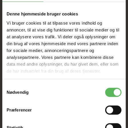
I FYSISK BUTIKKERE
Denne hjemmeside bruger cookies
Vi bruger cookies til at tilpasse vores indhold og
annoncer, til at vise dig funktioner til sociale medier og til
at analysere vores trafik. Vi deler også oplysninger om
din brug af vores hjemmeside med vores partnere inden
for sociale medier, annonceringspartnere og
ANDRE KØBTE OGSÅ
analysepartnere. Vores partnere kan kombinere disse
data med andre oplysninger, du har givet dem, eller som
de har indsamlet fra din brug af deres tjenester.
-12%
-12%
Samtykkevalg
Nødvendig
Præferencer
Statistik