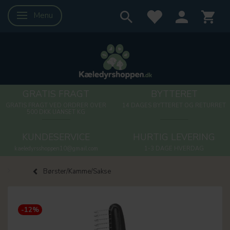
Menu
Skifte navigation
GRATIS FRAGT
BYTTERET
GRATIS FRAGT VED ORDRER OVER
14 DAGES BYTTERET OG RETURRET
500 DKK UANSET KG
KUNDESERVICE
HURTIG LEVERING
kaeledyrsshoppen10@gmail.com
1-3 DAGE HVERDAG
Børster/Kamme/Sakse
-12%