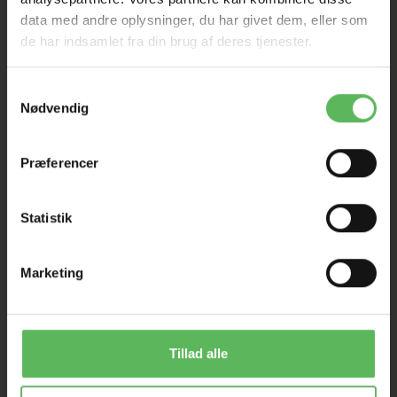
HELE WEBSHOPPEN ER
data med andre oplysninger, du har givet dem, eller som
SAT NED
de har indsamlet fra din brug af deres tjenester.
Samtykkevalg
Tilbud GÆLDER IKKE
Nødvendig
I FYSISK BUTIKKERE
Præferencer
Statistik
Marketing
ANDRE FANDT OGSÅ
Tillad alle
Populær
-12%