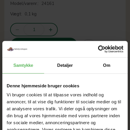
Model/varenr.:
24161
Vægt:
0,1 kg
LÆG I KURV
Samtykke
Detaljer
Om
SOMMER
Denne hjemmeside bruger cookies
UDSALG
Vi bruger cookies til at tilpasse vores indhold og
annoncer, til at vise dig funktioner til sociale medier og til
at analysere vores trafik. Vi deler også oplysninger om
TIL D. 8 AUGUST
din brug af vores hjemmeside med vores partnere inden
for sociale medier, annonceringspartnere og
analysepartnere. Vores partnere kan kombinere disse