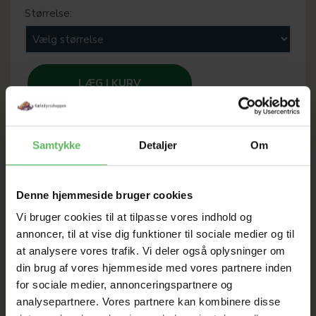
Størrelse:
LÆG I KURV
Samtykke
Detaljer
Om
SOMMER
Denne hjemmeside bruger cookies
UDSALG
Vi bruger cookies til at tilpasse vores indhold og
annoncer, til at vise dig funktioner til sociale medier og til
TIL D. 8 AUGUST
at analysere vores trafik. Vi deler også oplysninger om
din brug af vores hjemmeside med vores partnere inden
for sociale medier, annonceringspartnere og
HELE WEBSHOPPEN ER
analysepartnere. Vores partnere kan kombinere disse