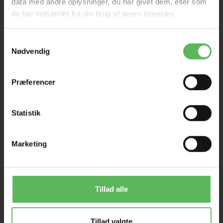
SAT NED
data med andre oplysninger, du har givet dem, eller som
de har indsamlet fra din brug af deres tjenester.
Tilbud GÆLDER IKKE
Samtykkevalg
Nødvendig
I FYSISK BUTIKKERE
Præferencer
Statistik
Marketing
ANDRE FANDT OGSÅ
Tillad alle
Populær
-12%
-12%
Tillad valgte