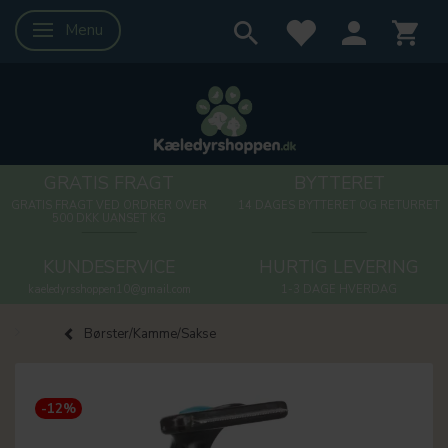
Menu
Skifte navigation
GRATIS FRAGT
BYTTERET
GRATIS FRAGT VED ORDRER OVER
14 DAGES BYTTERET OG RETURRET
500 DKK UANSET KG
KUNDESERVICE
HURTIG LEVERING
kaeledyrsshoppen10@gmail.com
1-3 DAGE HVERDAG
Børster/Kamme/Sakse
-12%