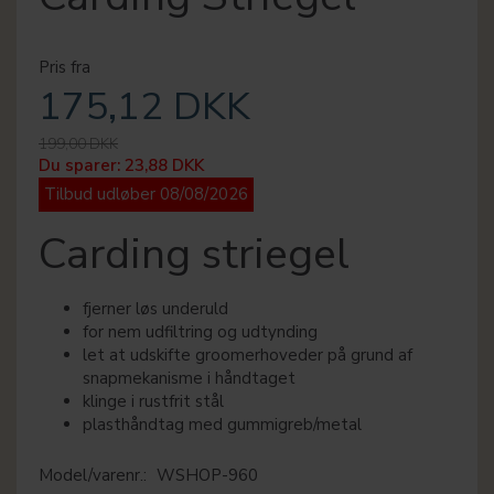
Pris fra
175,12 DKK
199,00 DKK
Du sparer:
23,88 DKK
Tilbud udløber 08/08/2026
Carding striegel
fjerner løs underuld
for nem udfiltring og udtynding
let at udskifte groomerhoveder på grund af
snapmekanisme i håndtaget
klinge i rustfrit stål
plasthåndtag med gummigreb/metal
Model/varenr.:
WSHOP-960