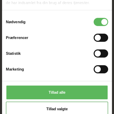
de har indsamlet fra din brug af deres tjenester.
Tilbud GÆLDER IKKE
Samtykkevalg
Nødvendig
I FYSISK BUTIKKERE
Præferencer
Statistik
Marketing
ANDRE FANDT OGSÅ
Tillad alle
Populær
Populær
-26%
-26%
Tillad valgte