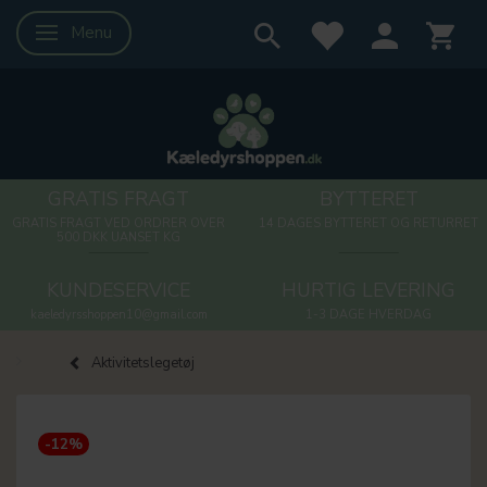
Menu
Skifte navigation
GRATIS FRAGT
BYTTERET
GRATIS FRAGT VED ORDRER OVER
14 DAGES BYTTERET OG RETURRET
500 DKK UANSET KG
KUNDESERVICE
HURTIG LEVERING
kaeledyrsshoppen10@gmail.com
1-3 DAGE HVERDAG
Aktivitetslegetøj
-12%