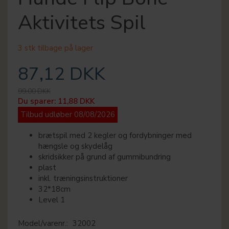
Aktivitets Spil
3 stk tilbage på lager
87,12 DKK
99,00 DKK
Du sparer:
11,88 DKK
Tilbud udløber 08/08/2026
brætspil med 2 kegler og fordybninger med
hængsle og skydelåg
skridsikker på grund af gummibundring
plast
inkl. træningsinstruktioner
32*18cm
Level 1
Model/varenr.:
32002